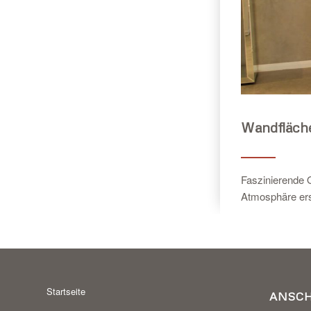
Wandfläch
Faszinierende O
Atmosphäre ers
Startseite
ANSC