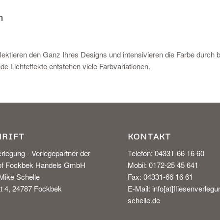
n
lektieren den Ganz Ihres Designs und intensivieren die Farbe durch br
de Lichteffekte entstehen viele Farbvariationen.
HRIFT
KONTAKT
rlegung - Verlegepartner der
Telefon: 04331-66 16 60
hof Fockbek Handels GmbH
Mobil: 0172-25 45 641
 Mike Schelle
Fax: 04331-66 16 61
t 4, 24787 Fockbek
E-Mail:
info[at
]fliesenverlegu
schelle.de